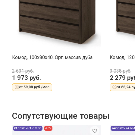
Комод, 100x80x40, Орт, массив дуба
Комод, 120
2 631 руб.
3 038 руб.
1 973 руб.
2 279 ру
от
59,08 руб.
/мес
от
68,24 ру
Сопутствующие товары
РАССРОЧКА 6 МЕС
-25%
РАССРОЧКА 6 