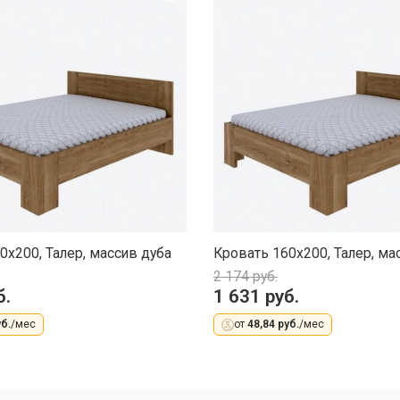
0х200, Талер, массив дуба
Кровать 160х200, Талер, ма
2 174 руб.
б.
1 631 руб.
б.
/мес
от
48,84 руб.
/мес