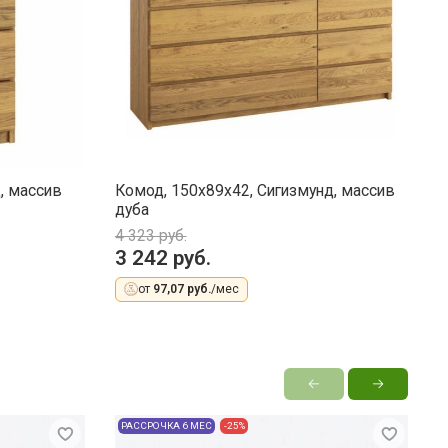
, массив
Комод, 150x89x42, Сигизмунд, массив
К
дуба
с
4 323 руб.
3 242 руб.
1
от
97,07 руб.
/мес
РАССРОЧКА 6 МЕС
-25%