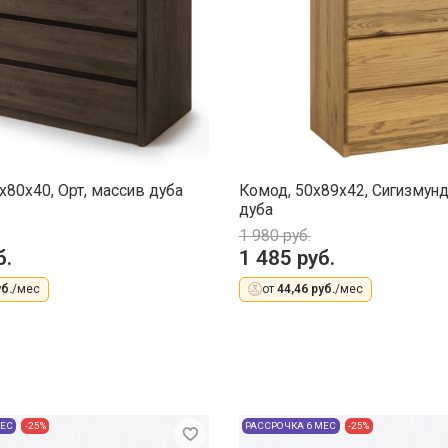
x80x40, Орт, массив дуба
Комод, 50x89x42, Сигизмунд
дуба
1 980 руб.
б.
1 485 руб.
б.
/мес
от
44,46 руб.
/мес
МЕС
-25%
РАССРОЧКА 6 МЕС
-25%