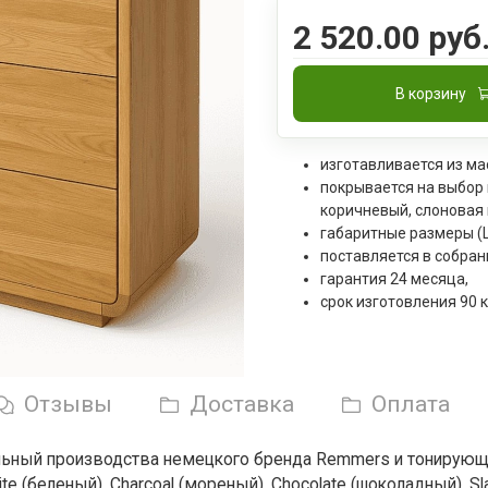
2 520.00 руб
В корзину
изготавливается из ма
покрывается на выбор
коричневый, слоновая 
габаритные размеры (Ш
поставляется в собран
гарантия 24 месяца,
срок изготовления 90 
Отзывы
Доставка
Оплата
льный производства немецкого бренда Remmers и тонирующие
ite (беленый), Charcoal (мореный), Chocolate (шоколадный), 