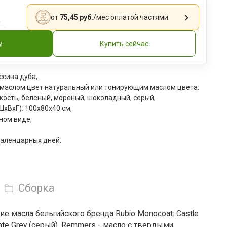
.
от
75,45 руб.
/мес
оплатой частями
Купить сейчас
ссива дуба,
 маслом цвет натуральный или тонирующим маслом цвета:
кость, беленый, мореный, шоколадный, серый,
xВxГ): 100x80x40 см,
ном виде,
календарных дней.
Сборка
 масла бельгийского бренда Rubio Monocoat: Castle
Slate Grey (серый). Remmers - масло с твердыми