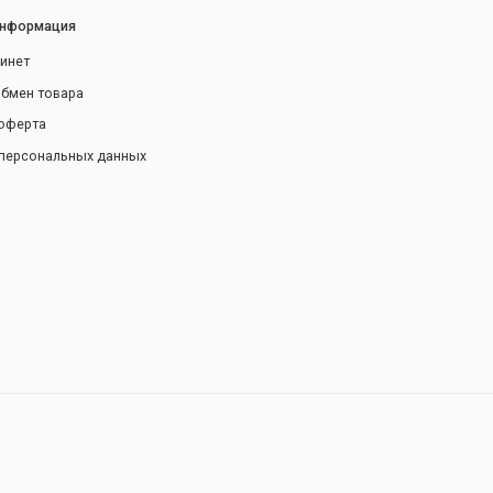
информация
инет
обмен товара
оферта
персональных данных