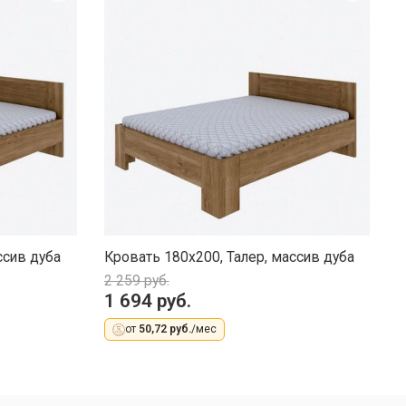
ссив дуба
Кровать 180х200, Талер, массив дуба
К
2 259 руб.
1
1 694 руб.
1
от
50,72 руб.
/мес