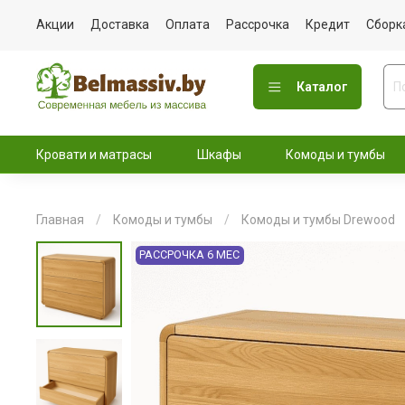
Акции
Доставка
Оплата
Рассрочка
Кредит
Сборк
Каталог
Кровати и матрасы
Шкафы
Комоды и тумбы
Главная
Комоды и тумбы
Комоды и тумбы Drewood
РАССРОЧКА 6 МЕС