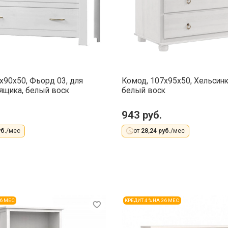
x90x50, Фьорд 03, для
Комод, 107x95x50, Хельсинки
ящика, белый воск
белый воск
943 руб.
б.
/мес
от
28,24 руб.
/мес
36 МЕС
КРЕДИТ 4 % НА 36 МЕС