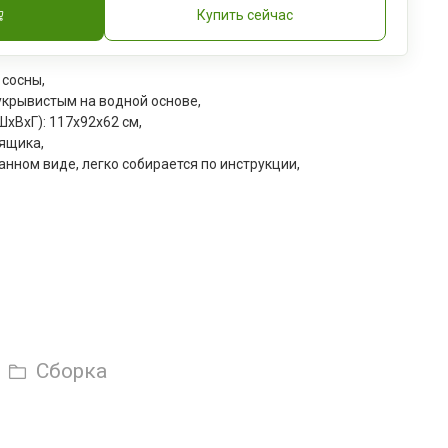
Купить сейчас
 сосны,
укрывистым на водной основе,
ШxВxГ):
117x92x62 см
,
ящика,
анном виде, легко собирается по инструкции,
Сборка