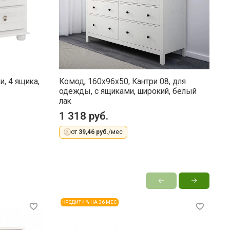
, 4 ящика,
Комод, 160х96х50, Кантри 08, для
К
одежды, с ящиками, широкий, белый
я
лак
1 318 руб.
1
от
39,46 руб.
/мес
КРЕДИТ 4 % НА 36 МЕС