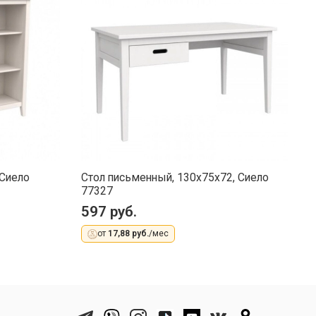
 Сиело
Стол письменный, 130x75x72, Сиело
Т
77327
к
597 руб.
3
от
17,88 руб.
/мес