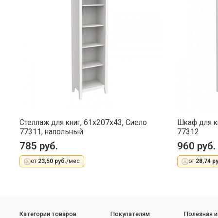
Стеллаж для книг, 61x207x43, Сиело
Шкаф для к
77311, напольный
77312
785 руб.
960 руб.
от
23,50 руб.
/мес
от
28,74 ру
Категории товаров
Покупателям
Полезная 