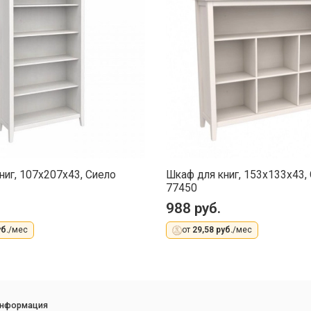
ниг, 107x207x43, Сиело
Шкаф для книг, 153x133x43,
77450
988 руб.
б.
/мес
от
29,58 руб.
/мес
информация