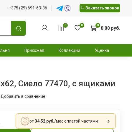
+375 (29) 691-63-36
Заказать звонок
0
0
0
0.00 руб.
альня
Прихожая
Коллекции
Уценка
x62, Сиело 77470, с ящиками
Добавить в сравнение
.
от
34,52 руб.
/мес
оплатой частями