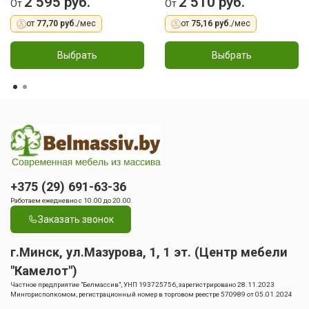
2 595 руб.
2 510 руб.
От
От
от
77,70 руб.
/мес
от
75,16 руб.
/мес
Выбрать
Выбрать
+375 (29) 691-63-36
Работаем ежедневно с 10.00 до 20.00
Заказать звонок
г.Минск, ул.Мазурова, 1, 1 эт. (Центр мебели
"Камелот")
Частное предприятие "Белмассив", УНП 193725756, зарегистрировано 28.11.2023
Мингорисполкомом, регистрационный номер в торговом реестре 570989 от 05.01.2024