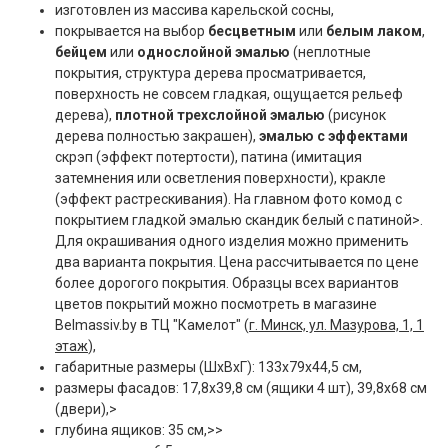
изготовлен из массива карельской сосны,
покрывается на выбор
бесцветным
или
белым лаком
,
бейцем
или
однослойной эмалью
(неплотные
покрытия, структура дерева просматривается,
поверхность не совсем гладкая, ощущается рельеф
дерева),
плотной трехслойной эмалью
(рисунок
дерева полностью закрашен),
эмалью с эффектами
скрэп (эффект потертости), патина (имитация
затемнения или осветления поверхности), кракле
(эффект растрескивания). На главном фото комод с
покрытием гладкой эмалью скандик белый с патиной>.
Для окрашивания одного изделия можно применить
два варианта покрытия. Цена рассчитывается по цене
более дорогого покрытия. Образцы всех вариантов
цветов покрытий можно посмотреть в магазине
Belmassiv.by в ТЦ "Камелот" (
г. Минск, ул. Мазурова, 1, 1
этаж
),
габаритные размеры (ШxВxГ): 133x79x44,5 см,
размеры фасадов: 17,8х39,8 см (ящики 4 шт), 39,8х68 см
(двери),>
глубина ящиков: 35 см,>>