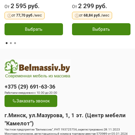
2 595 руб.
2 299 руб.
От
От
от
77,70 руб.
/мес
от
68,84 руб.
/мес
Выбрать
Выбрать
+375 (29) 691-63-36
Работаем ежедневно с 10.00 до 20.00
Заказать звонок
г.Минск, ул.Мазурова, 1, 1 эт. (Центр мебели
"Камелот")
Частное предприятие "Белмассив", УНП 193725756, зарегистрировано 28.11.2023
Мингорисполкомом, регистрационный номер в торговом реестре 570989 от 05.01.2024