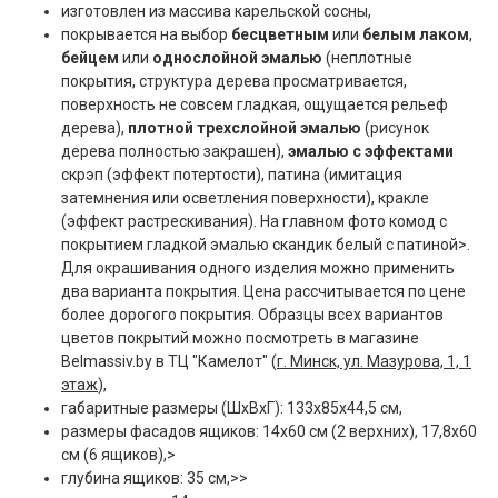
изготовлен из массива карельской сосны,
покрывается на выбор
бесцветным
или
белым лаком
,
бейцем
или
однослойной эмалью
(неплотные
покрытия, структура дерева просматривается,
поверхность не совсем гладкая, ощущается рельеф
дерева),
плотной трехслойной эмалью
(рисунок
дерева полностью закрашен),
эмалью с эффектами
скрэп (эффект потертости), патина (имитация
затемнения или осветления поверхности), кракле
(эффект растрескивания). На главном фото комод с
покрытием гладкой эмалью скандик белый с патиной>.
Для окрашивания одного изделия можно применить
два варианта покрытия. Цена рассчитывается по цене
более дорогого покрытия. Образцы всех вариантов
цветов покрытий можно посмотреть в магазине
Belmassiv.by в ТЦ "Камелот" (
г. Минск, ул. Мазурова, 1, 1
этаж
),
габаритные размеры (ШxВxГ): 133x85x44,5 см,
размеры фасадов ящиков: 14х60 см (2 верхних), 17,8x60
см (6 ящиков),>
глубина ящиков: 35 см,>>