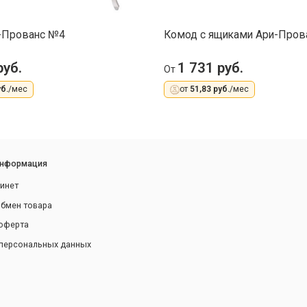
-Прованс №4
Комод с ящиками Ари-Пров
руб.
1 731 руб.
От
б.
/мес
от
51,83 руб.
/мес
информация
инет
обмен товара
оферта
персональных данных