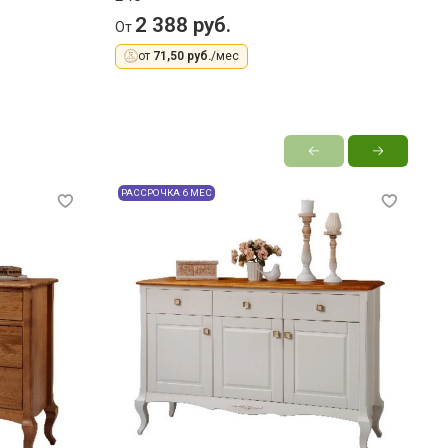
2 388 руб.
От
О
от
71,50 руб.
/мес
РАССРОЧКА 6 МЕС