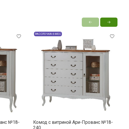
РАССРОЧКА 6 МЕС
ванс №18-
Комод с витриной Ари-Прованс №18-
К
240