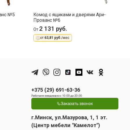
анс №5
Комод с ящиками и дверями Ари-
К
Прованс №6
П
2 131 руб.
От
О
от
63,81 руб.
/мес
+375 (29) 691-63-36
Работаем ежедневно с 10.00 до 20.00
Заказать звонок
г.Минск, ул.Мазурова, 1, 1 эт.
(Центр мебели "Камелот")