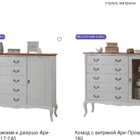
стулья, матрасы
МЕС
РАССРОЧКА 6 МЕС
иками и дверью Ари-
Комод с витриной Ари-Про
17-240
180