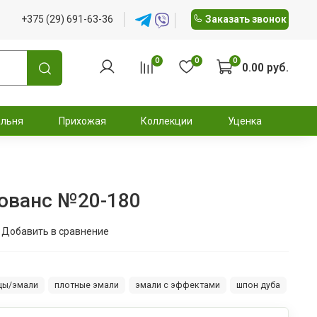
+375 (29) 691-63-36
Заказать звонок
0
0
0
0.00 руб.
альня
Прихожая
Коллекции
Уценка
ованс №20-180
Добавить в сравнение
цы/эмали
плотные эмали
эмали с эффектами
шпон дуба