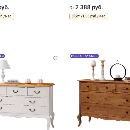
руб.
2 388 руб.
От
б.
/мес
от
71,50 руб.
/мес
МЕС
РАССРОЧКА 6 МЕС