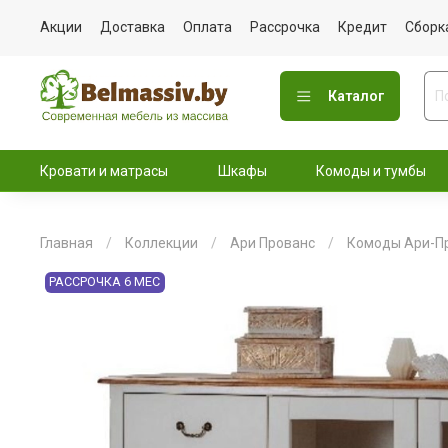
Акции
Доставка
Оплата
Рассрочка
Кредит
Сборк
Каталог
Кровати и матрасы
Шкафы
Комоды и тумбы
Главная
Коллекции
Ари Прованс
Комоды Ари-П
РАССРОЧКА 6 МЕС