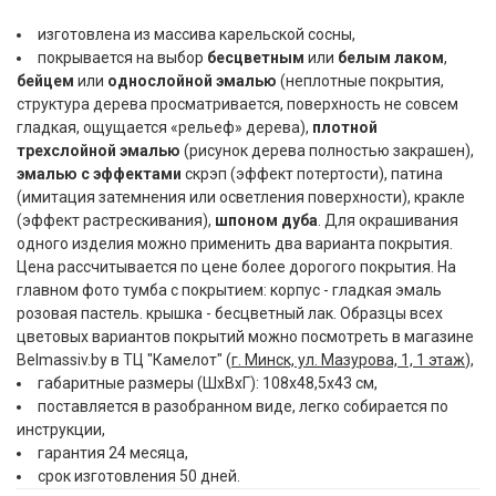
изготовлена из массива карельской сосны,
покрывается на выбор
бесцветным
или
белым лаком
,
бейцем
или
однослойной эмалью
(неплотные покрытия,
структура дерева просматривается, поверхность не совсем
гладкая, ощущается «рельеф» дерева),
плотной
трехслойной эмалью
(рисунок дерева полностью закрашен),
эмалью с эффектами
скрэп (эффект потертости), патина
(имитация затемнения или осветления поверхности), кракле
(эффект растрескивания),
шпоном дуба
. Для окрашивания
одного изделия можно применить два варианта покрытия.
Цена рассчитывается по цене более дорогого покрытия. На
главном фото тумба с покрытием: корпус - гладкая эмаль
розовая пастель. крышка - бесцветный лак. Образцы всех
цветовых вариантов покрытий можно посмотреть в магазине
Belmassiv.by в ТЦ "Камелот" (
г. Минск, ул. Мазурова, 1, 1 этаж
),
габаритные размеры (ШxВxГ): 108x48,5x43 см,
поставляется в разобранном виде, легко собирается по
инструкции,
гарантия 24 месяца,
срок изготовления 50 дней.