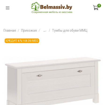
0
Главная
Прихожая
...
Тумбы для обуви ММЦ
КРЕДИТ 4 % НА 36 МЕС