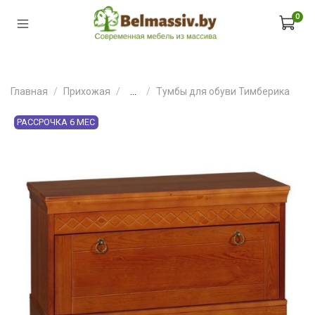
0
Главная
Прихожая
...
Тумбы для обуви Тимберика
РАССРОЧКА 6 МЕС