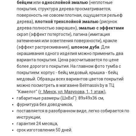
бейцем
или
однослойной эмалью
(неплотные
покрытия, структура дерева просматривается,
поверхность не совсем плотная, ощущается рельеф
дерева),
плотной трехслойной эмалью
(рисунок
дерева полностью закрашен),
эмалью с эффектами
скрэп (эффект потертости), патина (имитация
затемнения или осветления поверхности), кракле
(эффект растрескивания),
шпоном дуба
. Для
окрашивания одного изделия можно применить два
варианта покрытия. Цена рассчитывается по цене
более дорогого покрытия. На главном фото тумба с
покрытием: корпус - бейц медовый, крышка - бейц
медовый. Образцы всех вариантов цветов покрытий
можно посмотреть в магазине Belmassiv.by в ТЦ
"Камелот" (
г. Минск, ул. Мазурова, 1, 1 этаж
),
габаритные размеры (ШxВxГ): 89x49x36 см,
фурнитура без доводчиков,
поставляется в разобранном виде, легко собирается по
инструкции,
гарантия 24 месяца,
срок изготовления 50 дней.