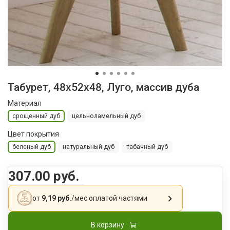
Табурет, 48x52x48, Луго, массив дуба
Материал
срощенный дуб
цельноламельный дуб
Цвет покрытия
беленый дуб
натуральный дуб
табачный дуб
307.00 руб.
от
9,19 руб.
/мес
оплатой частями
В корзину