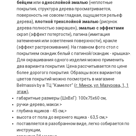
бейцем
или
однослойной эмалью
(неплотные
покрытия, структура дерева просматривается,
поверхность не совсем гладкая, ощущается рельеф
дерева),
плотной трехслойной эмалью
(рисунок
дерева полностью закрашен),
эмалью с эффектами
скрэп (эффект потертости), патина (имитация
затемнения или осветления поверхности), кракле
(эффект растрескивания). На главном фото стол с
покрытием скандик белый с патиной/скандик - крышка>.
Для окрашивания одного изделия можно применить
два варианта покрытия. Цена рассчитывается по цене
более дорогого покрытия. Образцы всех вариантов
цветов покрытий можно посмотреть в магазине
Belmassiv.by в ТЦ "Камелот" (
г. Минск, ул. Мазурова, 1, 1
этаж
),
габаритные размеры (ШxВxГ): 100x75x60 см,
ручки-дерево, макси.>
глубина ящиков - 45 см,>
высота от пола до верхнего ящика - 63,5 см,>
поставляется в разобранном виде, легко собирается по
инструкции,