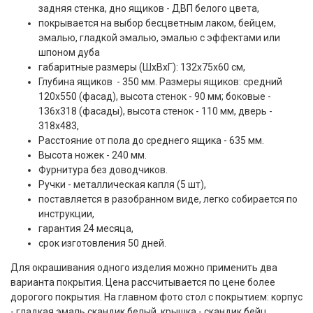
задняя стенка, дно ящиков - ДВП белого цвета,
покрывается на выбор бесцветным лаком, бейцем,
эмалью, гладкой эмалью, эмалью с эффектами или
шпоном дуба
габаритные размеры (ШxВxГ): 132x75x60 см,
Глубина ящиков - 350 мм. Размеры ящиков: средний
120х550 (фасад), высота стенок - 90 мм; боковые -
136х318 (фасады), высота стенок - 110 мм, дверь -
318х483,
Расстояние от пола до среднего ящика - 635 мм.
Высота ножек - 240 мм.
Фурнитура без доводчиков.
Ручки - металлическая капля (5 шт),
поставляется в разобранном виде, легко собирается по
инструкции,
гарантия 24 месяца,
срок изготовления 50 дней.
Для окрашивания одного изделия можно применить два
варианта покрытия. Цена рассчитывается по цене более
дорогого покрытия.
На главном фото стол с покрытием: корпус
- гладкая эмаль скандик белый, крышка - скандик бейц.