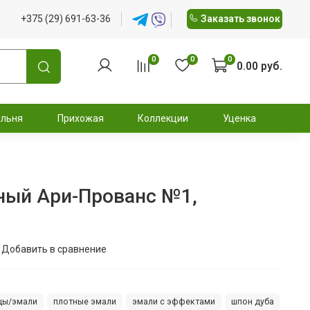
+375 (29) 691-63-36
Заказать звонок
0
0
0
0.00 руб.
альня
Прихожая
Коллекции
Уценка
ный Ари-Прованс №1,
Добавить в сравнение
цы/эмали
плотные эмали
эмали с эффектами
шпон дуба