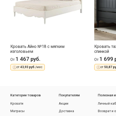
Кровать Айно №18 с мягким
Кровать та
изголовьем
спинкой
1 467 руб.
1 699 
От
От
от
43,93 руб.
/мес
от
50,87 ру
Категории товаров
Покупателям
Полезная 
Кровати
Акции
Личный каб
Матрасы
Доставка
Возврат и 