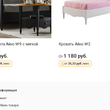
хта Айно №9 с мягкой
Кровать Айно №2
руб.
1 180 руб.
От
б.
/мес
от
35,33 руб.
/мес
информация
инет
обмен товара