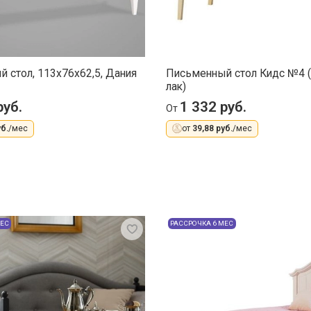
 стол, 113x76x62,5, Дания
Письменный стол Кидс №4 
лак)
руб.
1 332 руб.
От
б.
/мес
от
39,88 руб.
/мес
МЕС
РАССРОЧКА 6 МЕС