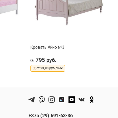
Кровать Айно №3
К
с
795 руб.
От
О
от
23,80 руб.
/мес
+375 (29) 691-63-36