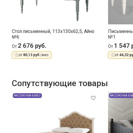
Стол письменный, 113x130x62,5, Айно
Письменный
№6
№1
2 676 руб.
1 547 
От
От
от
80,13 руб.
/мес
от
46,32 ру
Сопутствующие товары
РАССРОЧКА 6 МЕС
РАССРОЧКА 6 