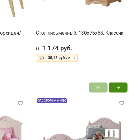
(орхидея/
Стол письменный, 130x75x58, Классик
С
я
1 174 руб.
8
От
от
35,15 руб.
/мес
РАССРОЧКА 6 МЕС