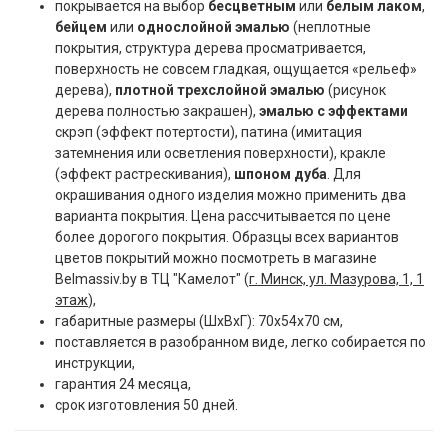
покрывается на выбор
бесцветным
или
белым лаком
,
бейцем
или
однослойной эмалью
(неплотные
покрытия, структура дерева просматривается,
поверхность не совсем гладкая, ощущается «рельеф»
дерева),
плотной трехслойной эмалью
(рисунок
дерева полностью закрашен),
эмалью с эффектами
скрэп (эффект потертости), патина (имитация
затемнения или осветления поверхности), кракле
(эффект растрескивания),
шпоном дуба
. Для
окрашивания одного изделия можно применить два
варианта покрытия. Цена рассчитывается по цене
более дорогого покрытия. Образцы всех вариантов
цветов покрытий можно посмотреть в магазине
Belmassiv.by в ТЦ "Камелот" (
г. Минск, ул. Мазурова, 1, 1
этаж
),
габаритные размеры (ШxВxГ): 70x54x70 см,
поставляется в разобранном виде, легко собирается по
инструкции,
гарантия 24 месяца,
срок изготовления 50 дней.