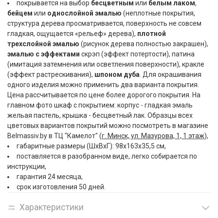
покрывается на выбор
бесцветным
или
белым лаком
,
бейцем
или
однослойной эмалью
(неплотные покрытия,
структура дерева просматривается, поверхность не совсем
гладкая, ощущается «рельеф» дерева),
плотной
трехслойной эмалью
(рисунок дерева полностью закрашен),
эмалью с эффектами
скрэп (эффект потертости), патина
(имитация затемнения или осветления поверхности), кракле
(эффект растрескивания),
шпоном дуба
. Для окрашивания
одного изделия можно применить два варианта покрытия.
Цена рассчитывается по цене более дорогого покрытия. На
главном фото шкаф с покрытием: корпус - гладкая эмаль
жельая пастель, крышка - бесцветный лак. Образцы всех
цветовых вариантов покрытий можно посмотреть в магазине
Belmassiv.by в ТЦ "Камелот" (
г. Минск, ул. Мазурова, 1, 1 этаж
),
габаритные размеры (ШxВxГ): 98x163x35,5 см,
поставляется в разобранном виде, легко собирается по
инструкции,
гарантия 24 месяца,
срок изготовления 50 дней.
Характеристики