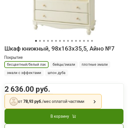
Шкаф книжный, 98x163x35,5, Айно №7
Покрытие
бесцветный/белый лак
бейцы/эмали
плотные эмали
эмали с эффектами
шпон дуба
2 636.00 руб.
от
78,93 руб.
/мес
оплатой частями
В корзину