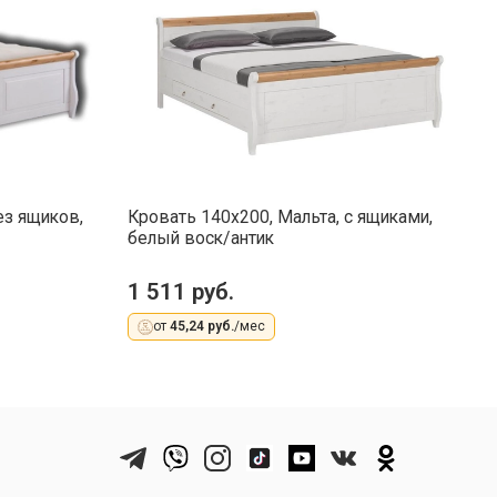
ез ящиков,
Кровать 140x200, Мальта, с ящиками,
К
белый воск/антик
б
1 511 руб.
1
от
45,24 руб.
/мес