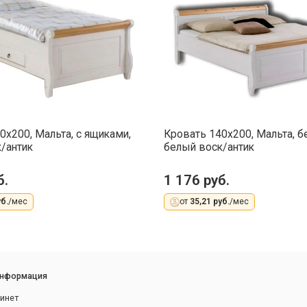
0x200, Мальта, с ящиками,
Кровать 140x200, Мальта, б
/антик
белый воск/антик
б.
1 176 руб.
б.
/мес
от
35,21 руб.
/мес
информация
инет