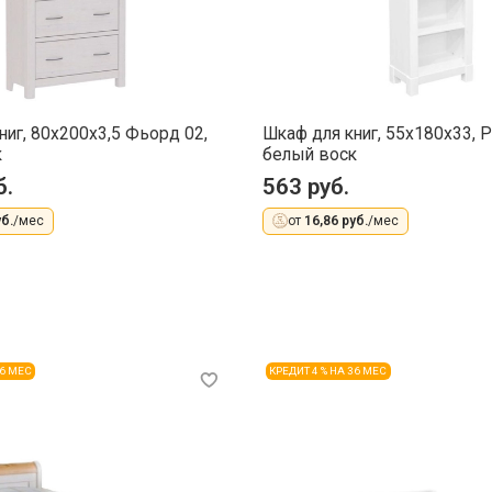
ниг, 80x200x3,5 Фьорд 02,
Шкаф для книг, 55x180x33, Р
к
белый воск
б.
563 руб.
б.
/мес
от
16,86 руб.
/мес
36 МЕС
КРЕДИТ 4 % НА 36 МЕС