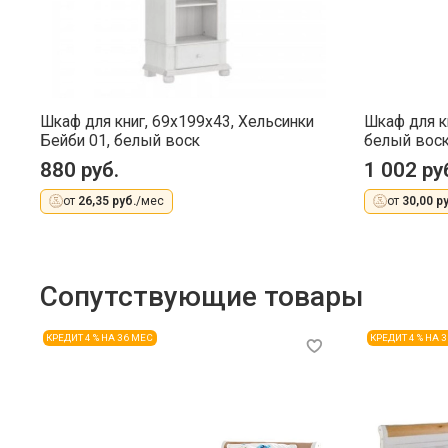
Шкаф для книг, 69x199x43, Хельсинки
Шкаф для к
Бейби 01, белый воск
белый вос
880 руб.
1 002 ру
от
26,35 руб.
/мес
от
30,00 ру
Сопутствующие товары
КРЕДИТ 4 % НА 36 МЕС
КРЕДИТ 4 % НА 