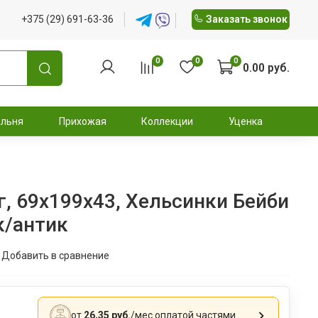
+375 (29) 691-63-36
Заказать звонок
0
0
0
0.00 руб.
альня
Прихожая
Коллекции
Уценка
, 69x199x43, Хельсинки Бейби
к/антик
Добавить в сравнение
от
26,35 руб.
/мес
оплатой частями