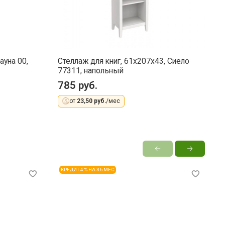
ауна 00,
Стеллаж для книг, 61x207x43, Сиело
77311, напольный
785 руб.
от
23,50 руб.
/мес
КРЕДИТ 4 % НА 36 МЕС