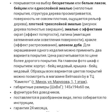
покрывается на выбор
бесцветным
или
белым лаком
,
бейцем
или
однослойной эмалью
(неплотные
покрытия, структура дерева просматривается,
поверхность не совсем плотная, ощущается рельеф
дерева),
плотной трехслойной эмалью
(рисунок
дерева полностью закрашен),
эмалью с эффектами
скрэп (эффект потертости), патина (имитация
затемнения или осветления поверхности), кракле
(эффект растрескивания),
шпоном дуба
. Для
окрашивания одного изделия можно применить два
варианта покрытия. Цена рассчитывается по цене
более дорогого покрытия. На главном фото шкаф с
покрытием: корпус - бейц медовый, крышка - бейц
медовый. Образцы всех вариантов цветов покрытий
можно посмотреть в магазине Belmassiv.by в ТЦ
"Камелот" (
г. Минск, ул. Мазурова, 1, 1 этаж
),
габаритные размеры (ШxВxГ): 145x194x60 см,
фурнитура без доводчиков,
поставляется в разобранном виде, легко собирается по
инструкции,
гарантия 24 месяца,