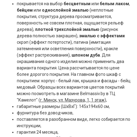
покрывается на выбор
бесцветным
или
белым лаком
,
бейцем
или
однослойной эмалью
(неплотные
покрытия, структура дерева просматривается,
поверхность не совсем плотная, ощущается рельеф
дерева),
плотной трехслойной эмалью
(рисунок
дерева полностью закрашен),
эмалью с эффектами
скрэп (эффект потертости), патина (имитация
затемнения или осветления поверхности), кракле
(эффект растрескивания),
шпоном дуба
. Для
окрашивания одного изделия можно применить два
варианта покрытия. Цена рассчитывается по цене
более дорогого покрытия. На главном фото шкаф с
покрытием: корпус - белый лак, крышка и фасады - бейц
медовый. Образцы всех вариантов цветов покрытий
можно посмотреть в магазине Belmassiv.by в ТЦ
"Камелот" (
г. Минск, ул. Мазурова, 1, 1 этаж
),
габаритные размеры (ШxВxГ): 145x194x60 см,
фурнитура без доводчиков,
поставляется в разобранном виде, легко собирается по
инструкции,
гарантия 24 месяца,