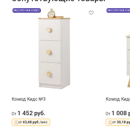
РАССРОЧКА 6 МЕС
РАССРОЧКА 6 
Комод Кидс №3
Комод Кидс
1 452 руб.
1 008 
От
От
от
43,48 руб.
/мес
от
30,18 ру