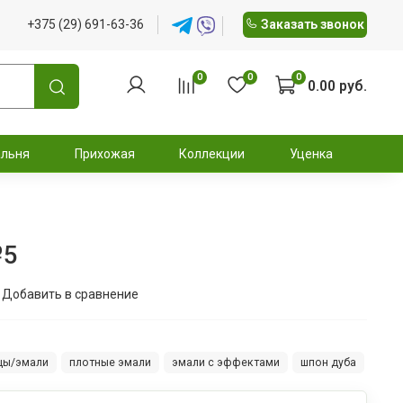
+375 (29) 691-63-36
Заказать звонок
0
0
0
0.00 руб.
альня
Прихожая
Коллекции
Уценка
№5
Добавить в сравнение
цы/эмали
плотные эмали
эмали с эффектами
шпон дуба