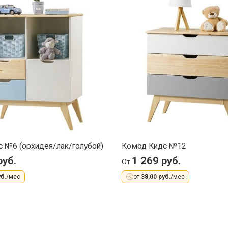
 №6 (орхидея/лак/голубой)
Комод Кидс №12
руб.
1 269 руб.
От
б.
/мес
от
38,00 руб.
/мес