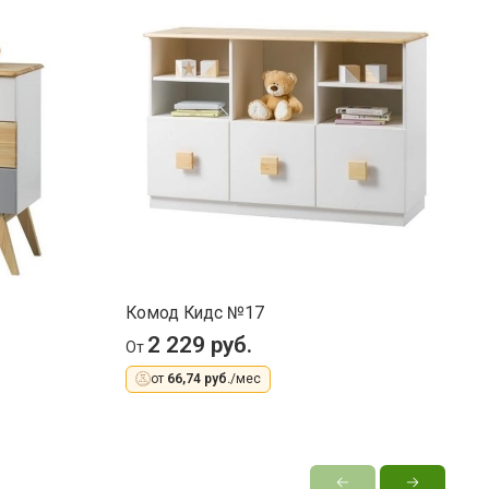
Комод Кидс №17
К
2 229 руб.
От
О
от
66,74 руб.
/мес