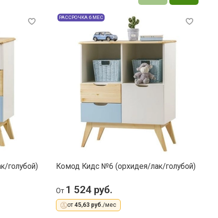
РАССРОЧКА 6 МЕС
к/голубой)
Комод Кидс №6 (орхидея/лак/голубой)
К
1 524 руб.
От
О
от
45,63 руб.
/мес