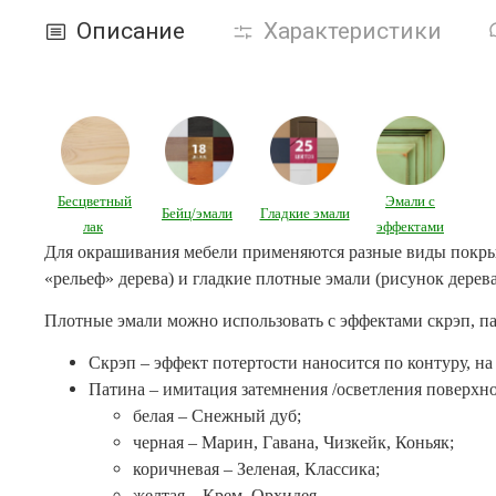
Описание
Характеристики
Бесцветный
Эмали с
Бейц/эмали
Гладкие эмали
лак
эффектами
Для окрашивания мебели применяются разные виды покрыти
«рельеф» дерева) и гладкие плотные эмали (рисунок дерев
Плотные эмали можно использовать с эффектами скрэп, па
Скрэп – эффект потертости наносится по контуру, на
Патина – имитация затемнения /осветления поверхно
белая – Снежный дуб;
черная – Марин, Гавана, Чизкейк, Коньяк;
коричневая – Зеленая, Классика;
желтая – Крем, Орхидея.