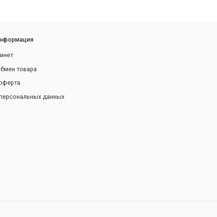
информация
инет
обмен товара
оферта
персональных данных