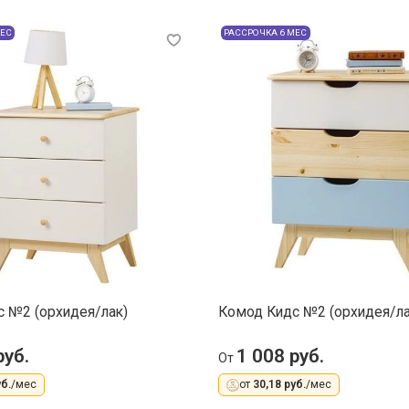
МЕС
РАССРОЧКА 6 МЕС
 №2 (орхидея/лак)
Комод Кидс №2 (орхидея/ла
руб.
1 008 руб.
От
б.
/мес
от
30,18 руб.
/мес