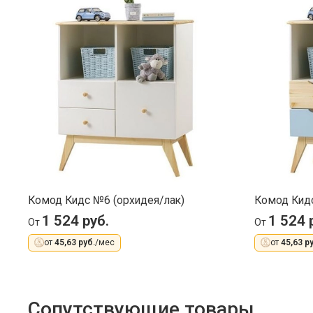
Комод Кидс №6 (орхидея/лак)
Комод Кидс
1 524 руб.
1 524 
От
От
от
45,63 руб.
/мес
от
45,63 ру
Сопутствующие товары