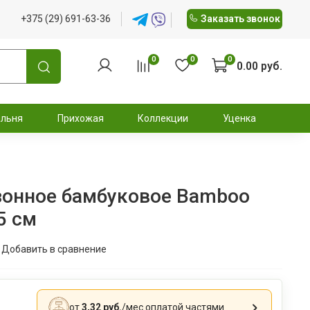
+375 (29) 691-63-36
Заказать звонок
0
0
0
0.00 руб.
альня
Прихожая
Коллекции
Уценка
зонное бамбуковое Bamboo
5 см
Добавить в сравнение
от
3,32 руб.
/мес
оплатой частями