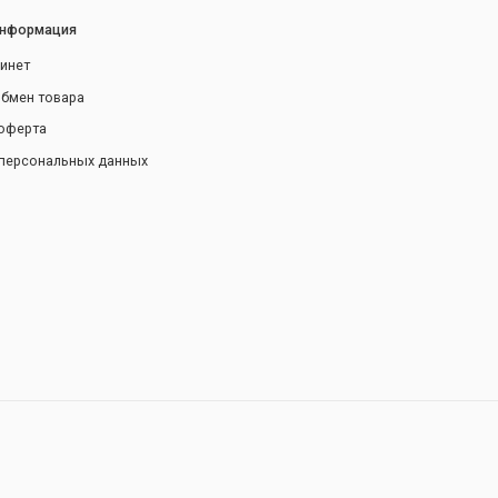
информация
инет
обмен товара
оферта
персональных данных