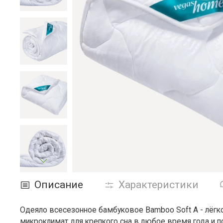
Описание
Характеристики
Одеяло всесезонное бамбуковое Bamboo Soft А -
лёгк
микроклимат для крепкого сна в любое время года и п