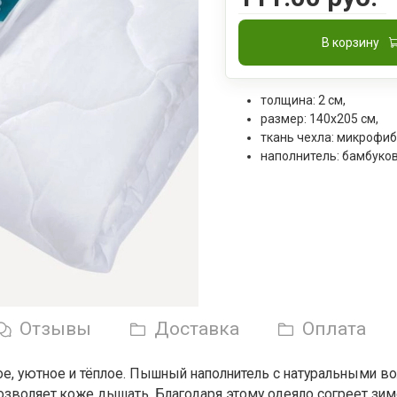
В корзину
толщина: 2 см,
размер: 140x205 см,
ткань чехла:
микрофиб
наполнитель:
бамбуков
Отзывы
Доставка
Оплата
ое, уютное и тёплое. Пышный наполнитель с натуральными 
озволяет коже дышать. Благодаря этому одеяло согреет зим