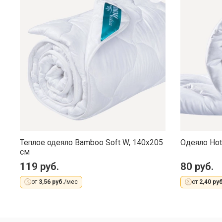
Теплое одеяло Bamboo Soft W, 140x205
Одеяло Hot
см
119 руб.
80 руб.
от
3,56 руб.
/мес
от
2,40 руб