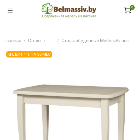
0
Главная
Столы
...
Столы обеденные МебельКласс
КРЕДИТ 4 % НА 36 МЕС