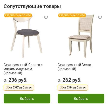
Сопутствующие товары
КРЕДИТ 4 % НА 36 МЕС
КРЕДИТ 4 % НА 36 МЕС
Стул кухонный Ювента с
Стул кухонный Веста
мягким сидением
(кремовый)
(кремовый)
236 руб.
262 руб.
От
От
от
7,07 руб.
/мес
от
7,84 руб.
/мес
Выбрать
Выбрать