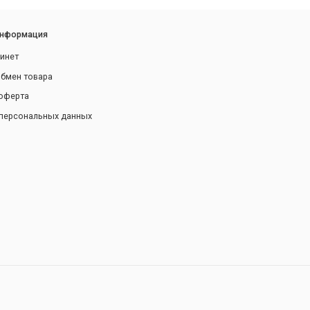
информация
инет
обмен товара
оферта
персональных данных