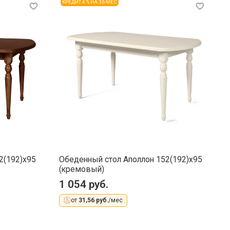
КРЕДИТ 4 % НА 36 МЕС
2(192)x95
Обеденный стол Аполлон 152(192)x95
О
(кремовый)
(
1 054 руб.
1
от
31,56 руб.
/мес