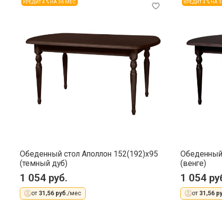
КРЕДИТ 4 % НА 36 МЕС
КРЕДИТ 4 % НА 
Обеденный стол Аполлон 152(192)x95
Обеденный 
(темный дуб)
(венге)
1 054 руб.
1 054 ру
от
31,56 руб.
/мес
от
31,56 ру