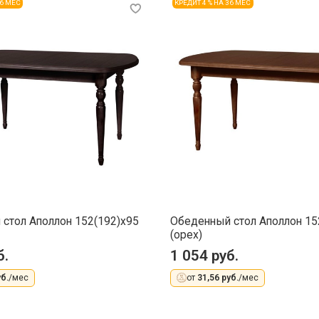
36 МЕС
КРЕДИТ 4 % НА 36 МЕС
стол Аполлон 152(192)x95
Обеденный стол Аполлон 15
(орех)
б.
1 054 руб.
б.
/мес
от
31,56 руб.
/мес