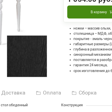
В корзину
ножки – массив ольхи,
столешница – МДФ, об
покрытие - эмаль черн
габаритные размеры (Ш
глубина в разложенном
синхронный механизм 
поставляется в разобр
гарантия 24 месяца,
срок изготовления до 
Доставка
Оплата
Сборка
стол обеденный
Конструкция