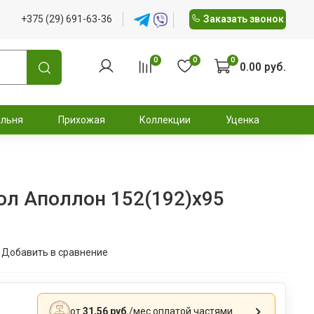
+375 (29) 691-63-36
Заказать звонок
0
0
0
0.00 руб.
альня
Прихожая
Коллекции
Уценка
ол Аполлон 152(192)x95
Добавить в сравнение
.
от
31,56 руб.
/мес
оплатой частями