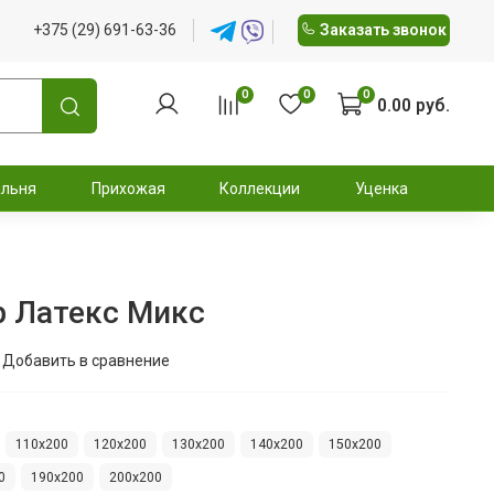
+375 (29) 691-63-36
Заказать звонок
0
0
0
0.00 руб.
альня
Прихожая
Коллекции
Уценка
р Латекс Микс
Добавить в сравнение
110x200
120x200
130x200
140x200
150x200
0
190x200
200x200