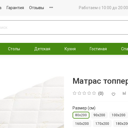
а
Гарантия
Отзывы
Работаем с 10:00 до 20:00
Столы
Детская
Кухня
Гостиная
Сп
Матрас топпе
(0)
Размер (см)
80x200
90x200
100x200
160x200
170x200
180x20