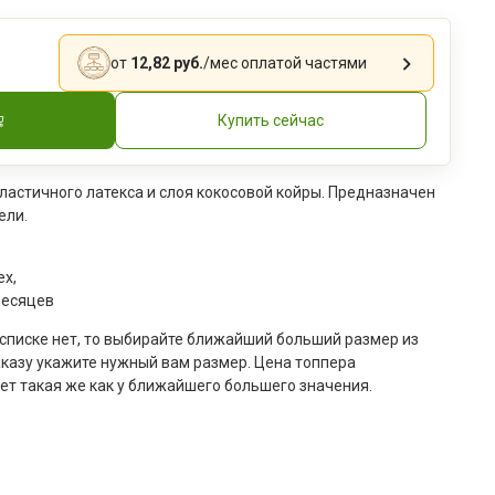
от
12,82 руб.
/мес
оплатой частями
Купить сейчас
ластичного латекса и слоя кокосовой койры. Предназначен
ели.
ex,
месяцев
 списке нет, то выбирайте ближайший больший размер из
аказу укажите нужный вам размер. Цена топпера
ет такая же как у ближайшего большего значения.