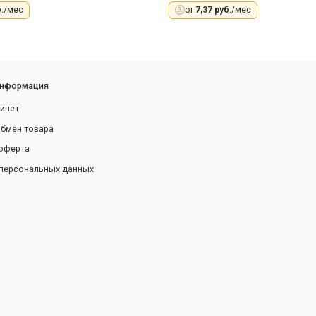
.
/мес
от
7,37 руб.
/мес
информация
инет
обмен товара
оферта
персональных данных