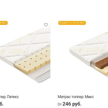
36 МЕС
КРЕДИТ 4 % НА 36 МЕС
пер Латекс
Матрас топпер Микс
б.
246 руб.
От