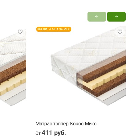
КРЕДИТ 4 % НА 36 МЕС
Матрас топпер Кокос Микс
М
411 руб.
От
О