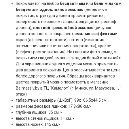
покрывается на выбор
бесцветным
или
белым лаком
,
бейцем
или
однослойной эмалью
(неплотные
покрытия, структура дерева просматривается,
поверхность не совсем гладкая, ощущается рельеф
дерева),
плотной трехслойной эмалью
(рисунок
дерева полностью закрашен),
эмалью с эффектами
скрэп (эффект потертости), патина (имитация
затемнения или осветления поверхности), кракле
(эффект растрескивания). На главном фото комод с
покрытием гладкой эмалью скандик белый с патиной>.
Для окрашивания одного изделия можно применить
два варианта покрытия. Цена рассчитывается по цене
более дорогого покрытия. Образцы всех вариантов
цветов покрытий можно посмотреть в магазине
Belmassiv.by в ТЦ "Камелот" (
г. Минск, ул. Мазурова, 1, 1
этаж
),
габаритные размеры (ШxВxГ): 99x106,5x44,5 см,
размеры фасадов ящиков: 17,8х86 см,>
глубина ящиков: 35 см,>
высота стенок ящиков: 11 см,>
высота ножек: 145 см,>