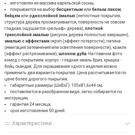
изготовлен из массива карельской сосны,
покрывается на выбор
бесцветным
или
белым лаком
,
бейцем
или
однослойной эмалью
(неплотные покрытия,
структура дерева просматривается, поверхность не совсем
гладкая, ощущается «рельеф» дерева),
плотной
трехслойной эмалью
(рисунок дерева полностью закрашен),
эмалью с эффектами
скрэп (эффект потертости), патина
(имитация затемнения или осветления поверхности), кракле
(эффект растрескивания),
шпоном дуба
. На главном фото
комод с покрытием: корпус - гладкая эмаль бриз, крышка -
бейц скандик. Для окрашивания одного изделия можно
применить два варианта покрытия. Цена рассчитывается по
цене более дорогого покрытия,
габаритные размеры (ШxВxГ): 105x81,6x44 см,
поставляется в разобранном виде, легко собирается по
инструкции,
гарантия 24 месяца,
срок изготовления 50 дней.
Характеристики