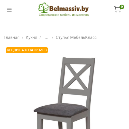
0
Главная
Кухня
...
Стулья МебельКласс
КРЕДИТ 4 % НА 36 МЕС