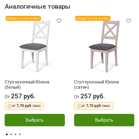
Аналогичные товары
КРЕДИТ 4 % НА 36 МЕС
КРЕДИТ 4 % НА 36 МЕС
Стул кухонный Юнона
Стул кухонный Юнона
(белый)
(сатин)
257 руб.
257 руб.
От
От
от
7,70 руб.
/мес
от
7,70 руб.
/мес
Выбрать
Выбрать