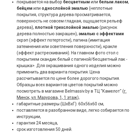
покрывается на выбор
бесцветным
или
белым лаком
,
бейцем
или
однослойной эмалью
(неплотные
покрытия, структура дерева просматривается,
поверхность не совсем гладкая, ощущается рельеф
дерева),
плотной трехслойной эмалью
(рисунок
дерева полностью закрашен),
эмалью с эффектами
скрэп (эффект потертости), патина (имитация
затемнения или осветления поверхности), кракле
(эффект растрескивания). На главном фото стол с
покрытием скандик белый с патиной/бесцветный лак -
крышка>. Для окрашивания одного изделия можно
применить два варианта покрытия. Цена
рассчитывается по цене более дорогого покрытия.
Образцы всех вариантов цветов покрытий можно
посмотреть в магазине Belmassiv.by в ТЦ "Камелот" (
г.
Минск, ул. Мазурова, 1, 1 этаж
),
габаритные размеры (ШxВxГ): 60x56x60 см,
поставляется в разобранном виде, легко собирается по
инструкции,
гарантия 24 месяца,
срок изготовления 50 дней.