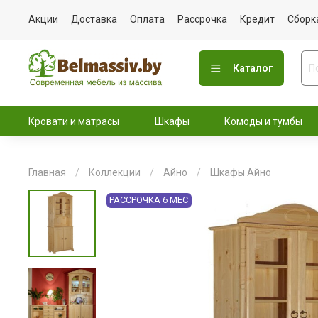
Акции
Доставка
Оплата
Рассрочка
Кредит
Сборк
Каталог
Кровати и матрасы
Шкафы
Комоды и тумбы
Главная
Коллекции
Айно
Шкафы Айно
РАССРОЧКА 6 МЕС