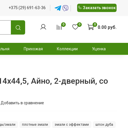
+375 (29) 691-63-36
Заказать звонок
0
0
0
0.00 руб.
альня
Прихожая
Коллекции
Уценка
14x44,5, Айно, 2-дверный, со
Добавить в сравнение
цы/эмали
плотные эмали
эмали с эффектами
шпон дуба