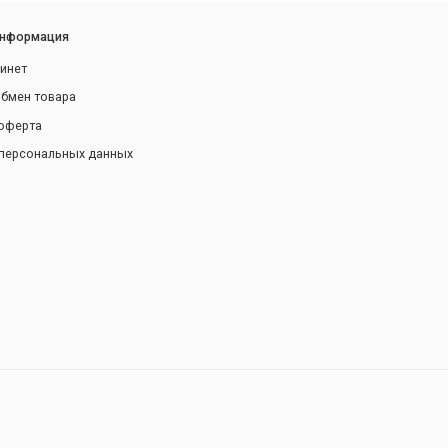
информация
инет
обмен товара
оферта
персональных данных