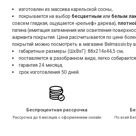
изготовлен из массива карельской сосны,
покрывается на выбор
бесцветным
или
белым ла
совсем гладкая, ощущается «рельеф» дерева),
плотно
патина (имитация затемнения или осветления поверхнос
варианта покрытия. Цена рассчитывается по цене бол
покрытий можно посмотреть в магазине Belmassiv.by в
габаритные размеры (ШxВxГ): 88x214x44,5 см,
поставляется в разобранном виде, легко собирается 
гарантия 24 месяца,
срок изготовления 50 дней.
Беспроцентная рассрочка
Бе
Рассрочка до 6 месяцев с оформлением онлайн
По всей Бел