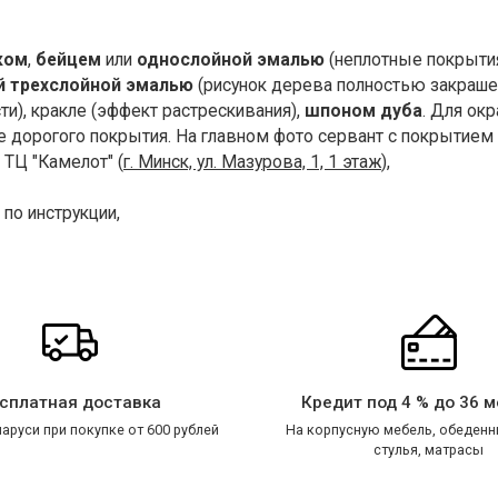
ком
,
бейцем
или
однослойной эмалью
(неплотные покрытия
й трехслойной эмалью
(рисунок дерева полностью закраше
ти), кракле (эффект растрескивания),
шпоном дуба
. Для ок
ее дорогого покрытия. На главном фото сервант с покрытие
 ТЦ "Камелот" (
г. Минск, ул. Мазурова, 1, 1 этаж
),
по инструкции,
сплатная доставка
Кредит под 4 % до 36 
аруси при покупке от 600 рублей
На корпусную мебель, обеденн
стулья, матрасы