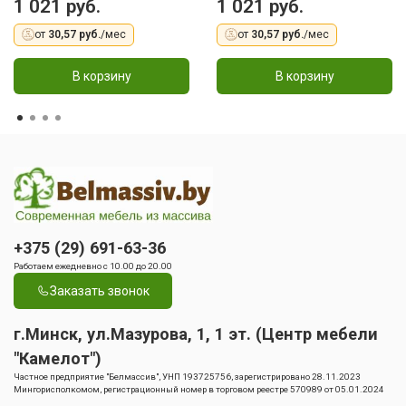
1 021 руб.
1 021 руб.
от
30,57 руб.
/мес
от
30,57 руб.
/мес
В корзину
В корзину
+375 (29) 691-63-36
Работаем ежедневно с 10.00 до 20.00
Заказать звонок
г.Минск, ул.Мазурова, 1, 1 эт. (Центр мебели
"Камелот")
Частное предприятие "Белмассив", УНП 193725756, зарегистрировано 28.11.2023
Мингорисполкомом, регистрационный номер в торговом реестре 570989 от 05.01.2024