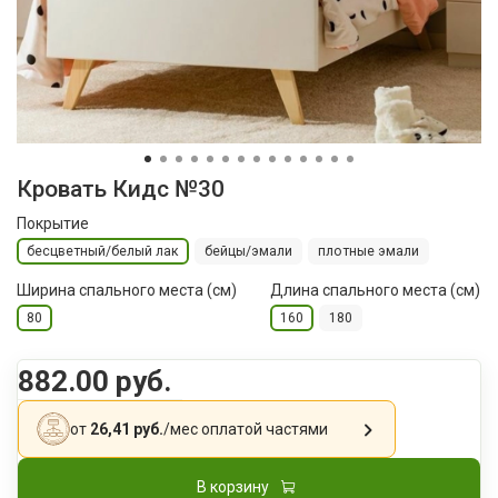
Кровать Кидс №30
Покрытие
бесцветный/белый лак
бейцы/эмали
плотные эмали
Ширина спального места (см)
Длина спального места (см)
80
160
180
882.00 руб.
от
26,41 руб.
/мес
оплатой частями
В корзину