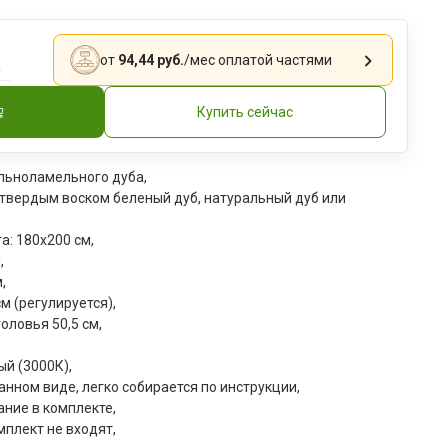
.
от
94,44 руб.
/мес
оплатой частями
Купить сейчас
ельноламельного дуба,
 твердым воском беленый дуб, натуральный дуб или
а: 180x200 см,
,
,
м (регулируется),
оловья 50,5 см,
ый (3000К),
анном виде, легко собирается по инструкции,
ние в комплекте,
мплект не входят,