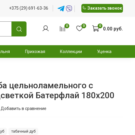
+375 (29) 691-63-36
Заказать звонок
0
0
0
0.00 руб.
альня
Прихожая
Коллекции
Уценка
ба цельноламельного с
дсветкой Батерфлай 180x200
Добавить в сравнение
дуб
табачный дуб